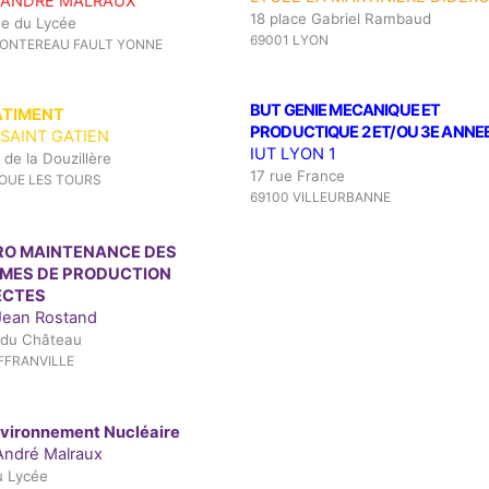
 ANDRE MALRAUX
18 place Gabriel Rambaud
e du Lycée
69001 LYON
MONTEREAU FAULT YONNE
BUT GENIE MECANIQUE ET
ÂTIMENT
PRODUCTIQUE 2 ET/OU 3E ANNE
SAINT GATIEN
IUT LYON 1
de la Douzillère
17 rue France
OUE LES TOURS
69100 VILLEURBANNE
RO MAINTENANCE DES
MES DE PRODUCTION
ECTES
Jean Rostand
 du Château
FFRANVILLE
vironnement Nucléaire
André Malraux
u Lycée