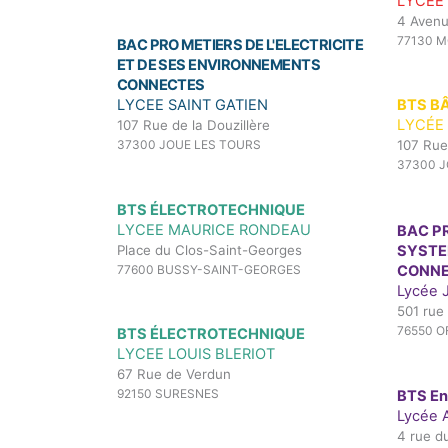
LYCEE
4 Avenu
77130 
BAC PRO METIERS DE L'ELECTRICITE
ET DE SES ENVIRONNEMENTS
CONNECTES
LYCEE SAINT GATIEN
BTS B
LYCÉE 
107 Rue de la Douzillère
37300 JOUE LES TOURS
107 Rue 
37300 J
BTS ÉLECTROTECHNIQUE
LYCEE MAURICE RONDEAU
BAC P
Place du Clos-Saint-Georges
SYSTE
77600 BUSSY-SAINT-GEORGES
CONN
Lycée 
501 rue
76550 O
BTS ÉLECTROTECHNIQUE
LYCEE LOUIS BLERIOT
67 Rue de Verdun
92150 SURESNES
BTS En
Lycée 
4 rue d