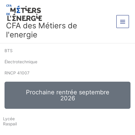
Aller
Main
au
Men
contenu
CFA des Métiers de
l'energie
BTS
Électrotechnique
RNCP 41007
Prochaine rentrée septembre
2026
Lycée
Raspail